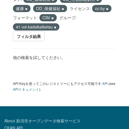
健康
OD_保健福祉
ライセンス:
cc-by
フォーマット:
CSV
グループ:
41-od-kadaikaiketsu
フィルタ結果
他の検索を試してください。
API Keyを使ってこのレジストリーにもアクセス可能です
API
(see
APIドキュメント
).
About 新潟市オープンデータ検索サービス
CKAN API