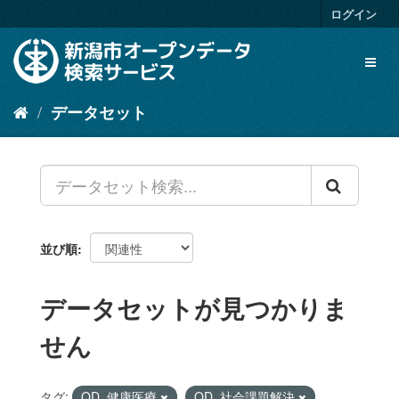
ス
ログイン
キ
ッ
Toggl
プ
naviga
し
て
データセット
内
容
へ
並び順
データセットが見つかりま
せん
タグ:
OD_健康医療
OD_社会課題解決