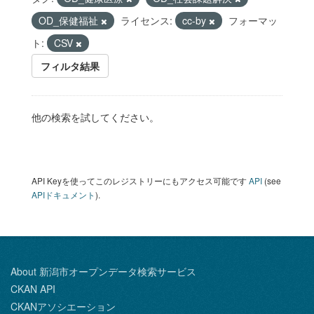
OD_保健福祉
ライセンス:
cc-by
フォーマッ
ト:
CSV
フィルタ結果
他の検索を試してください。
API Keyを使ってこのレジストリーにもアクセス可能です
API
(see
APIドキュメント
).
About 新潟市オープンデータ検索サービス
CKAN API
CKANアソシエーション