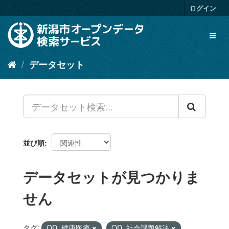
ス
ログイン
キ
ッ
Toggl
プ
naviga
し
て
データセット
内
容
へ
並び順
データセットが見つかりま
せん
タグ:
OD_健康医療
OD_社会課題解決