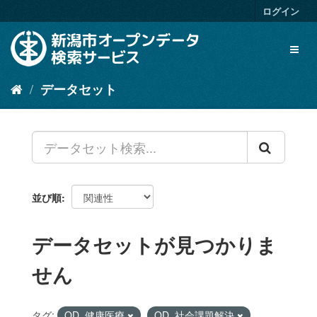
ス
ログイン
キ
ッ
Toggl
プ
naviga
し
て
データセット
内
容
へ
並び順
データセットが見つかりま
せん
タグ:
OD_健康医療
OD_社会課題解決