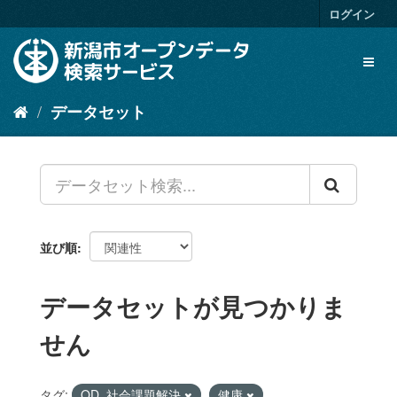
ス
ログイン
キ
ッ
Toggl
プ
naviga
し
て
データセット
内
容
へ
並び順
データセットが見つかりま
せん
タグ:
OD_社会課題解決
健康