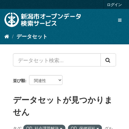
ス
ログイン
キ
ッ
Toggl
プ
naviga
し
て
データセット
内
容
へ
並び順
データセットが見つかりま
せん
タグ:
OD_社会課題解決
OD_保健福祉
グル