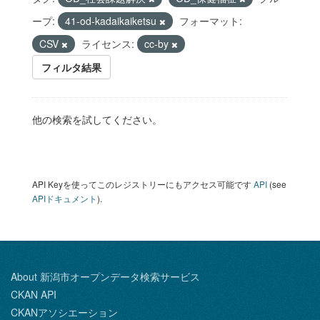
ープ:
41-od-kadaikaiketsu
フォーマット:
CSV
ライセンス:
cc-by
フィルタ結果
他の検索を試してください。
API Keyを使ってこのレジストリーにもアクセス可能です
API
(see
APIドキュメント
).
About 新潟市オープンデータ検索サービス
CKAN API
CKANアソシエーション