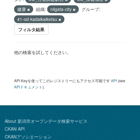
健康
組織:
niigata-city
グループ:
41-od-kadaikaiketsu
フィルタ結果
他の検索を試してください。
API Keyを使ってこのレジストリーにもアクセス可能です
API
(see
APIドキュメント
).
About 新潟市オープンデータ検索サービス
CKAN API
CKANアソシエーション