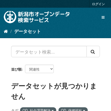
ス
ログイン
キ
ッ
Toggl
プ
naviga
し
て
データセット
内
容
へ
並び順
データセットが見つかりま
せん
タグ:
OD_社会課題解決
OD_保健福祉