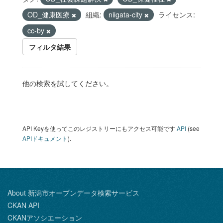
OD_健康医療
組織:
niigata-city
ライセンス:
cc-by
フィルタ結果
他の検索を試してください。
API Keyを使ってこのレジストリーにもアクセス可能です
API
(see
APIドキュメント
).
About 新潟市オープンデータ検索サービス
CKAN API
CKANアソシエーション