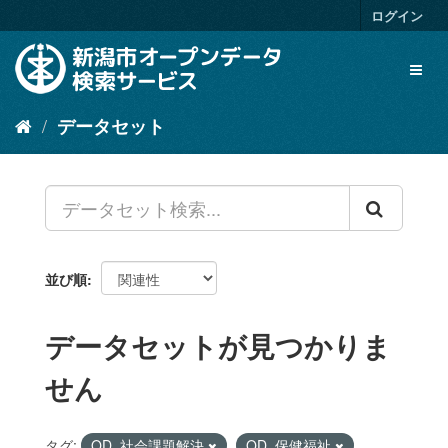
ス
ログイン
キ
ッ
Toggl
プ
naviga
し
て
データセット
内
容
へ
並び順
データセットが見つかりま
せん
タグ:
OD_社会課題解決
OD_保健福祉