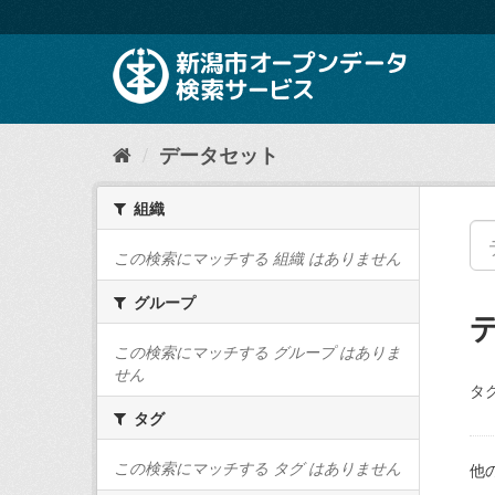
ス
キ
ッ
プ
し
て
内
データセット
容
へ
組織
この検索にマッチする 組織 はありません
グループ
この検索にマッチする グループ はありま
せん
タグ
タグ
この検索にマッチする タグ はありません
他