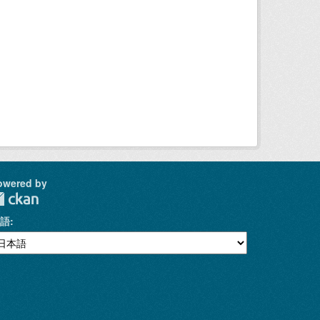
owered by
語