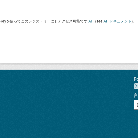
I Keyを使ってこのレジストリーにもアクセス可能です
API
(see
APIドキュメント
).
P
言