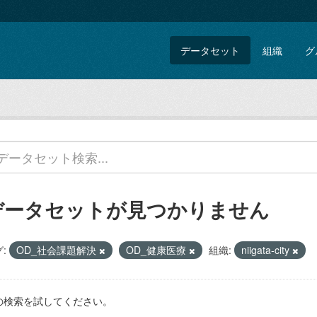
データセット
組織
グ
データセットが見つかりません
:
OD_社会課題解決
OD_健康医療
組織:
niigata-city
の検索を試してください。