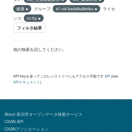
健康
グループ:
41-od-kadaikaiketsu
ライセ
ンス:
cc-by
フィルタ結果
他の検索を試してください。
API Keyを使ってこのレジストリーにもアクセス可能です
API
(see
APIドキュメント
).
About 新潟市オープンデータ検索サービス
CKAN API
CKANアソシエーション