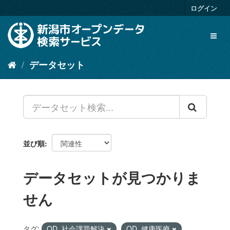
ス
ログイン
キ
ッ
Toggl
プ
naviga
し
て
データセット
内
容
へ
並び順
データセットが見つかりま
せん
タグ:
OD_社会課題解決
OD_健康医療