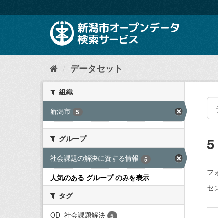
ス
キ
ッ
プ
し
て
内
データセット
容
へ
組織
新潟市
5
グループ
社会課題の解決に資する情報
5
フ
人気のある グループ のみを表示
セン
タグ
OD_社会課題解決
5