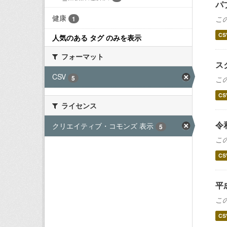
パ
健康
こ
1
CS
人気のある タグ のみを表示
フォーマット
ス
CSV
5
こ
CS
ライセンス
令
クリエイティブ・コモンズ 表示
5
こ
CS
平
こ
CS