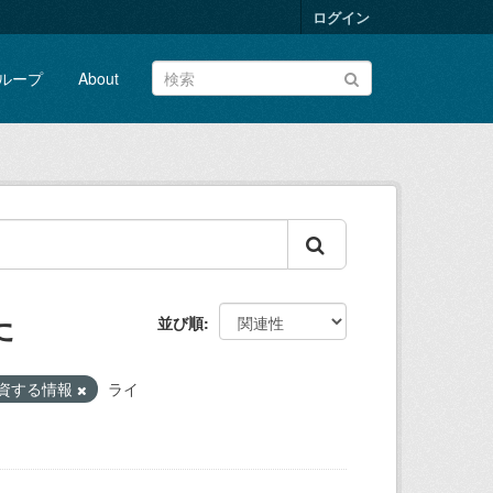
ログイン
ループ
About
た
並び順
資する情報
ライ