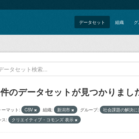
データセット
組織
グ
5 件のデータセットが見つかりまし
ォーマット:
CSV
組織:
新潟市
グループ:
社会課題の解決に
ス:
クリエイティブ・コモンズ 表示