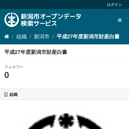
ス
ログイン
キ
ッ
Toggl
プ
naviga
し
て
組織
新潟市
平成27年度新潟市財産白書
内
容
へ
平成27年度新潟市財産白書
フォロワー
0
組織