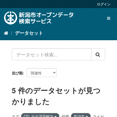
ス
ログイン
キ
ッ
Toggl
プ
naviga
し
て
データセット
内
容
へ
並び順
5 件のデータセットが見つ
かりました
タグ:
OD_社会課題解決
組織:
新潟市
ライセ