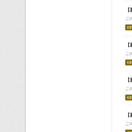
【
こ
CS
【
こ
CS
【
こ
CS
【
こ