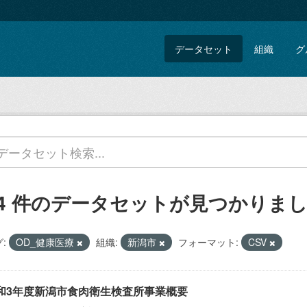
データセット
組織
グ
44 件のデータセットが見つかりま
:
OD_健康医療
組織:
新潟市
フォーマット:
CSV
和3年度新潟市食肉衛生検査所事業概要