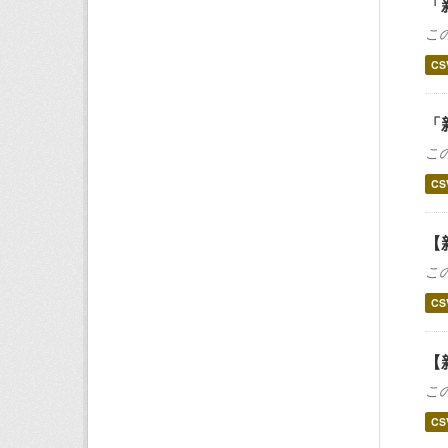
「
こ
CS
「
こ
CS
【
こ
CS
【
こ
CS