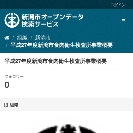
ス
ログイン
キ
ッ
Toggl
プ
naviga
し
て
組織
新潟市
内
平成27年度新潟市食肉衛生検査所事業概要
容
へ
平成27年度新潟市食肉衛生検査所事業概要
フォロワー
0
組織