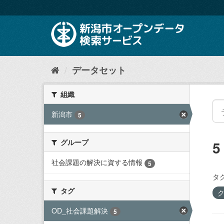
ス
キ
ッ
プ
し
て
内
データセット
容
へ
組織
新潟市
5
グループ
社会課題の解決に資する情報
5
タグ
タグ
OD_社会課題解決
5