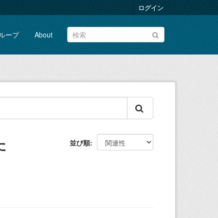
ログイン
ループ
About
た
並び順