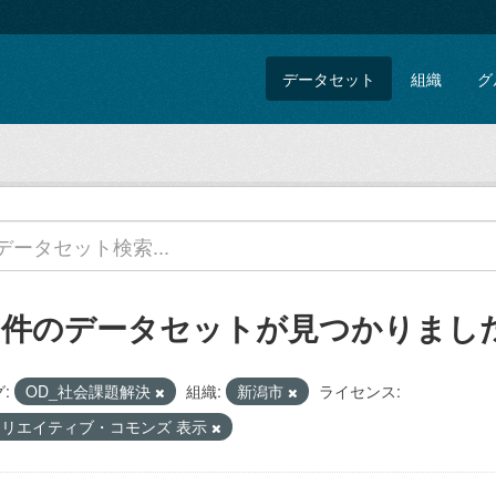
データセット
組織
グ
5 件のデータセットが見つかりまし
:
OD_社会課題解決
組織:
新潟市
ライセンス:
クリエイティブ・コモンズ 表示