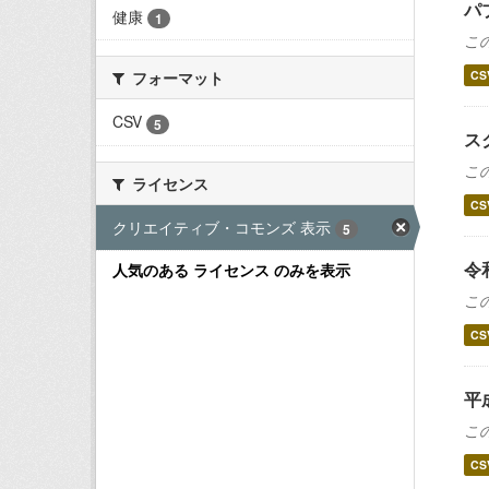
パ
健康
1
こ
CS
フォーマット
CSV
5
ス
こ
ライセンス
CS
クリエイティブ・コモンズ 表示
5
令
人気のある ライセンス のみを表示
こ
CS
平
こ
CS