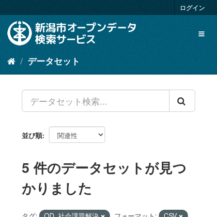
ス
ログイン
キ
ッ
Toggl
プ
naviga
し
て
データセット
内
容
へ
並び順
5 件のデータセットが見つ
かりました
タグ:
OD_社会課題解決
フォーマット:
CSV