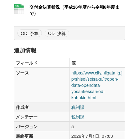
交付金決算状況（平成26年度から令和6年度ま
で）
OD_予算
OD_決算
追加情報
フィールド
値
ソース
https://www.city.niigata.lg.j
p/shisei/seisaku/it/open-
data/opendata-
yosankessan/od-
kohukin.html
作成者
税制課
メンテナー
税制課
バージョン
5
最終更新
2026年7月1日, 07:03