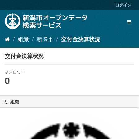
ス
ログイン
キ
ッ
Toggl
プ
naviga
し
て
組織
新潟市
交付金決算状況
内
容
へ
交付金決算状況
フォロワー
0
組織